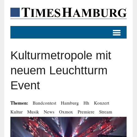
Kulturmetropole mit
neuem Leuchtturm
Event
Themen:
Bandcontest
Hamburg
Hh
Konzert
Kultur
Musik
News
Oxmox
Premiere
Stream