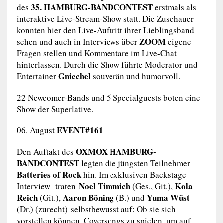
35.
HAMBURG-BANDCONTEST
des
erstmals als
interaktive Live-Stream-Show statt. Die Zuschauer
konnten hier den Live-Auftritt ihrer Lieblingsband
ZOOM
sehen und auch in Interviews über
eigene
Fragen stellen und Kommentare im Live-Chat
hinterlassen. Durch die Show führte Moderator und
Gniechel
Entertainer
souverän und humorvoll.
22 Newcomer-Bands und 5 Specialguests boten eine
Show der Superlative.
EVENT#161
06. August
OXMOX HAMBURG-
Den Auftakt des
BANDCONTEST
legten die jüngsten Teilnehmer
Batteries of Rock
hin. Im exklusiven Backstage
Noel Timmich
Kola
Interview traten
(Ges., Git.),
Reich
Aaron Böning
Yuma Wüst
(Git.),
(B.) und
(Dr.) (zurecht) selbstbewusst auf: Ob sie sich
vorstellen können, Coversongs zu spielen, um auf