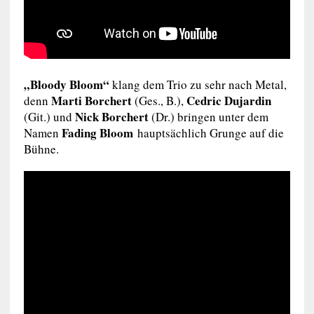
„Bloody Bloom“
klang dem Trio zu sehr nach Metal,
Marti Borchert
Cedric Dujardin
denn
(Ges., B.),
Nick Borchert
(Git.) und
(Dr.) bringen unter dem
Fading Bloom
Namen
hauptsächlich Grunge auf die
Bühne.